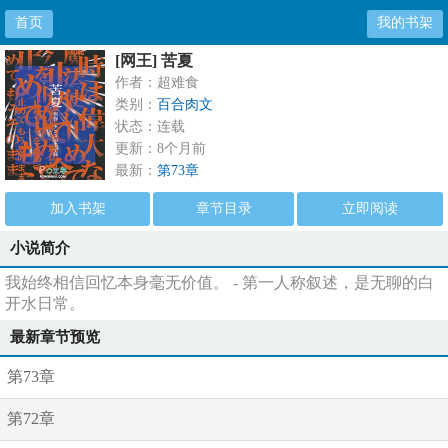
首页
我的书架
[网王] 苦夏
作者：超难食
类别：
百合肉文
状态：连载
更新：8个月前
最新：
第73章
加入书架
章节目录
立即阅读
小说简介
我始终相信回忆本身毫无价值。 - 第一人称叙述，是无聊的白
开水日常。
最新章节预览
第73章
第72章