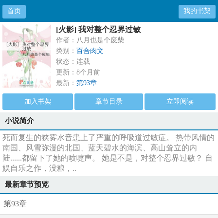
首页
我的书架
[火影] 我对整个忍界过敏
作者：八月也是个废柴
类别：
百合肉文
状态：连载
更新：8个月前
最新：
第93章
加入书架
章节目录
立即阅读
小说简介
死而复生的狭雾水音患上了严重的呼吸道过敏症。 热带风情的
南国、风雪弥漫的北国、蓝天碧水的海滨、高山耸立的内
陆......都留下了她的喷嚏声。 她是不是，对整个忍界过敏？ 自
娱自乐之作，没粮，..
最新章节预览
第93章